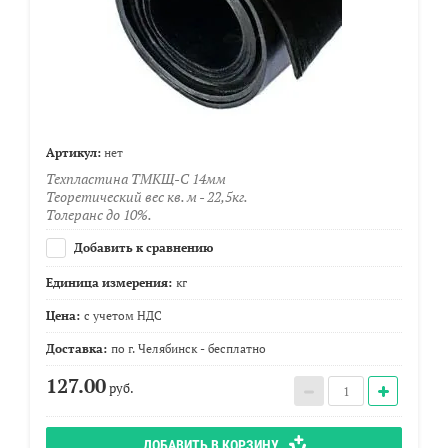
Артикул:
нет
Техпластина ТМКЩ-С 14мм
Теоретический вес кв. м - 22,5кг.
Толеранс до 10%.
Добавить к сравнению
Единица измерения:
кг
Цена:
с учетом НДС
Доставка:
по г. Челябинск - бесплатно
127.00
руб.
ДОБАВИТЬ В КОРЗИНУ