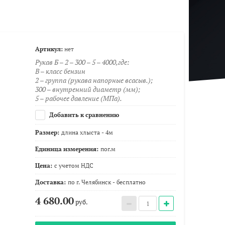
Артикул:
нет
Рукав Б – 2 – 300 – 5 – 4000,где:
В – класс бензин
2 – группа (рукава напорные всасыв.);
300 – внутренний диаметр (мм);
5 – рабочее давление (МПа).
Добавить к сравнению
Размер:
длина хлыста - 4м
Единица измерения:
пог.м
Цена:
с учетом НДС
Доставка:
по г. Челябинск - бесплатно
4 680.00
руб.