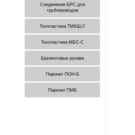
Соединения БРС для
трубопроводов
Техпластина ТМКЩ-С
Техпластина МБС-С
Брезентовые рукава
Паронит ПОН-Б
Паронит ПМБ