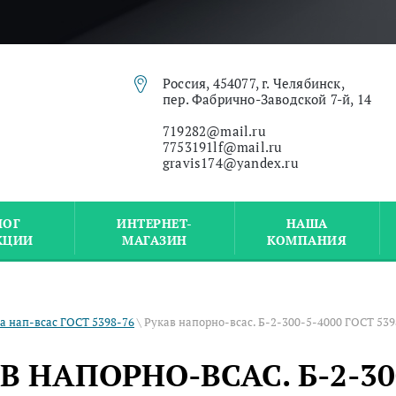
Россия, 454077, г. Челябинск,
пер. Фабрично-Заводской 7-й, 14
719282@mail.ru
7753191lf@mail.ru
gravis174@yandex.ru
ЛОГ
ИНТЕРНЕТ-
НАША
КЦИИ
МАГАЗИН
КОМПАНИЯ
а нап-всас ГОСТ 5398-76
\ Рукав напорно-всас. Б-2-300-5-4000 ГОСТ 539
В НАПОРНО-ВСАС. Б-2-300